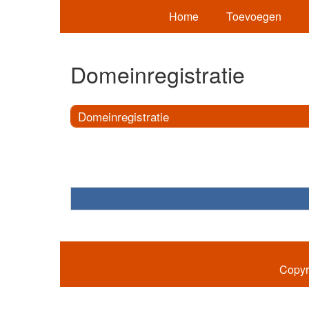
Home
Toevoegen
Domeinregistratie
Domeinregistratie
Copyr