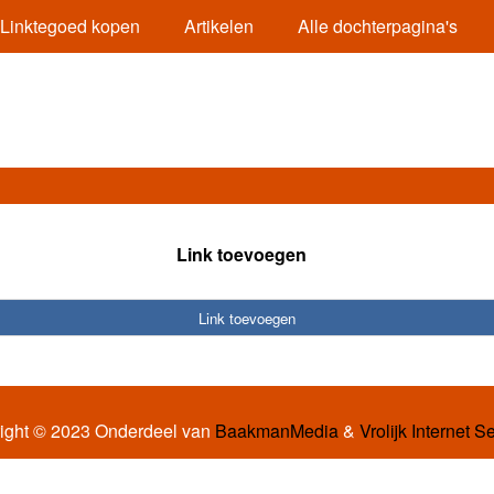
Linktegoed kopen
Artikelen
Alle dochterpagina's
Link toevoegen
Link toevoegen
ight © 2023 Onderdeel van
BaakmanMedia
&
Vrolijk Internet S