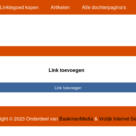
Linktegoed kopen
Artikelen
Alle dochterpagina's
Link toevoegen
Link toevoegen
ight © 2023 Onderdeel van
BaakmanMedia
&
Vrolijk Internet S