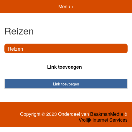
Menu +
Reizen
Reizen
Link toevoegen
Link toevoegen
Copyright © 2023 Onderdeel van
BaakmanMedia
&
Vrolijk Internet Services